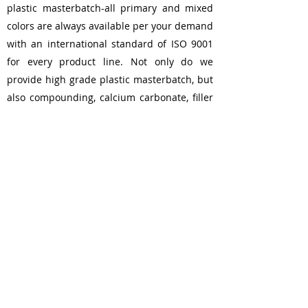
plastic masterbatch-all primary and mixed
colors are always available per your demand
with an international standard of ISO 9001
for every product line. Not only do we
provide high grade plastic masterbatch, but
also compounding, calcium carbonate, filler
masterbatch to offer for a variety of needs.
Including, supply masterbatch and plastic
additives products Such as Anti-static, Split
agent, Elastomer, PE wax, EBS, Processing
aid and Carbon black are only some of what
we have to present.
We have a vision to develop, to test, and to
enhance for further efficiency in order to
make our customer satisfied utmost.